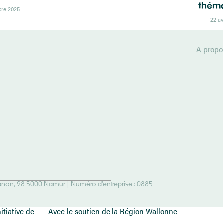
théma
bre 2025
22 av
A propo
 Nanon, 98 5000 Namur | Numéro d’entreprise : 0885
itiative de
Avec le soutien de la Région Wallonne