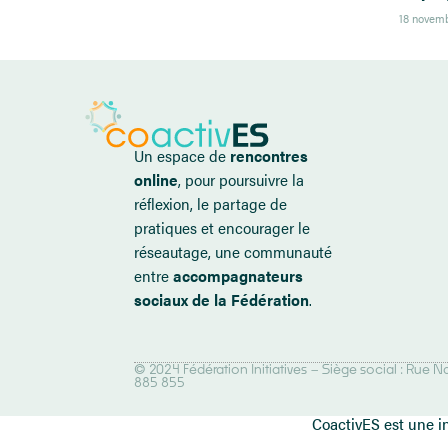
18 novem
Un espace de
rencontres
online
, pour poursuivre la
réflexion, le partage de
pratiques et encourager le
réseautage, une communauté
entre
accompagnateurs
sociaux de la Fédération
.
© 2024 Fédération Initiatives – Siège social : Rue
885 855
CoactivES est une in